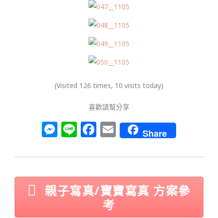
(Visited 126 times, 10 visits today)
喜歡請幫分享
M
Li
F
E
Share
e
n
a
m
ss
e
c
ai
e
e
l
n
b
親子寫真/寶寶寫真 方案參
g
o
考