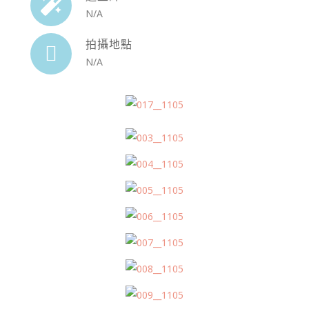
N/A
拍攝地點
N/A