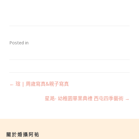
Posted in
Posts
← 瑄 | 周歲寫真&親子寫真
navigation
星澔- 幼稚園畢業典禮 西屯四季藝術 →
關於婚攝阿祐