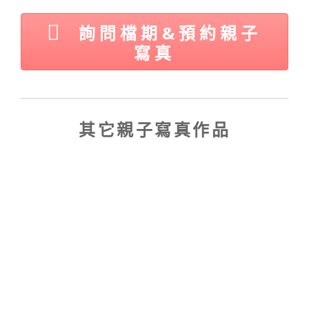
e
o
r
k
詢問檔期&預約親子
寫真
其它親子寫真作品