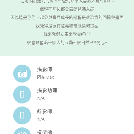
之前因為遇到的客人~ 爸媽都不太喜歡入鏡~所以…
但現在阿祐都會鼓勵爸媽入鏡
因為這是你們一起參與寶貝成長的過程是很珍貴的回憶與畫面
我覺得是很有意義和帶感情的畫面
就來我們立馬來欣賞吧!^^
很喜歡星澔一家人的互動~ 很自然~很開心~
攝影師
阿祐Max
攝影助理
N/A
錄影師
N/A
造型師