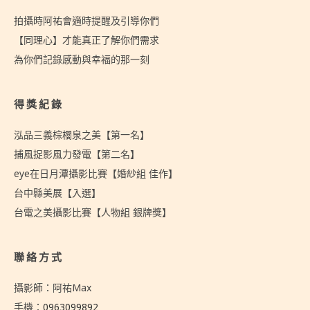
拍攝時阿祐會適時提醒及引導你們
【同理心】才能真正了解你們需求
為你們記錄感動與幸福的那一刻
得獎紀錄
泓品三義棕櫚泉之美【第一名】
捕風捉影風力發電【第二名】
eye在日月潭攝影比賽【婚紗組 佳作】
台中縣美展【入選】
台電之美攝影比賽【人物組 銀牌獎】
聯絡方式
攝影師：阿祐Max
手機：
0963099892