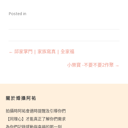
Posted in
Posts
← 邱家掌門 | 家族寫真 | 全家福
navigation
小樂寶 -不要不要2作聚 →
關於婚攝阿祐
拍攝時阿祐會適時提醒及引導你們
【同理心】才能真正了解你們需求
為你們記錄感動與幸福的那一刻