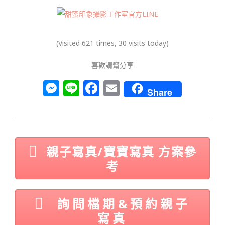
(Visited 621 times, 30 visits today)
喜歡請幫分享
M
Li
F
E
Share
e
n
a
m
ss
e
c
ai
e
e
l
n
b
親子寫真/寶寶寫真 方案參
g
o
考
e
o
r
k
詢問檔期&預約親子
寫真