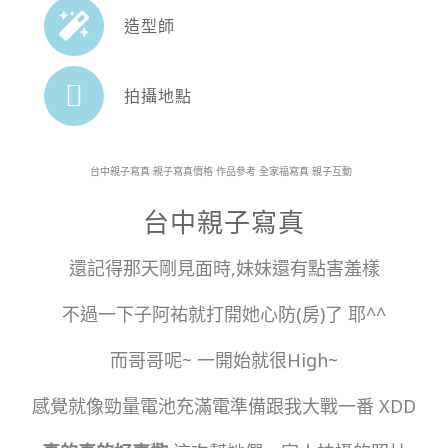
造型師
拍攝地點
台中親子寫真 親子寫真價格 作品參考 全家福寫真 親子互動
台中親子寫真
還記得那天剛見面時,妹妹還有點害羞樣
不過一下子阿祐就打開她心防(房)了 耶^^
而哥哥呢~ 一開始就很High~
感覺就像勁量電池充滿電準備跟我大戰一番 XDD