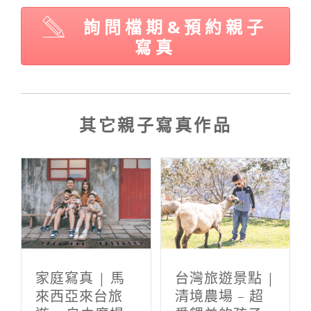
e
o
r
k
詢問檔期&預約親子
寫真
其它親子寫真作品
家庭寫真 | 馬
台灣旅遊景點 |
來西亞來台旅
清境農場 – 超