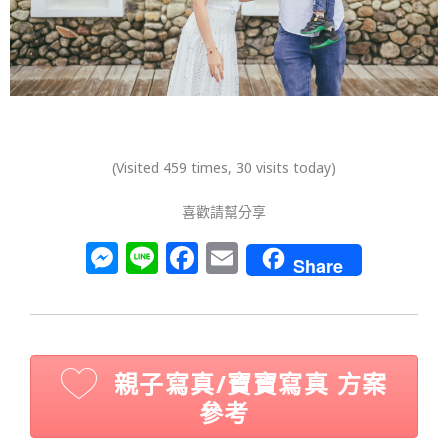
(Visited 459 times, 30 visits today)
喜歡請幫分享
M
Li
F
E
Share
e
n
a
m
ss
e
c
ai
e
e
l
n
b
親子寫真/寶寶寫真 方案
g
o
參考