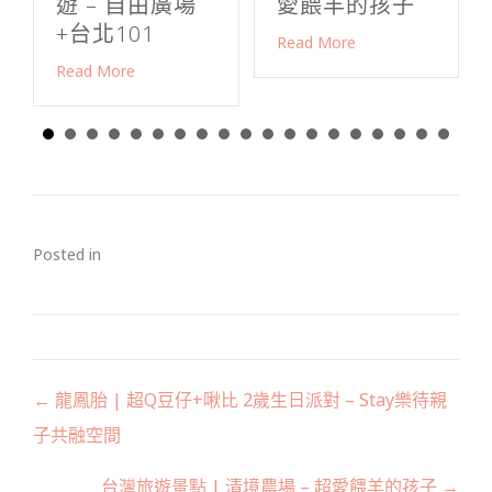
遊 – 自由廣場
愛餵羊的孩子
+台北101
Read More
Read More
Posted in
Posts
← 龍鳳胎 | 超Q豆仔+啾比 2歲生日派對 – Stay樂待親
navigation
子共融空間
台灣旅遊景點 | 清境農場 – 超愛餵羊的孩子 →