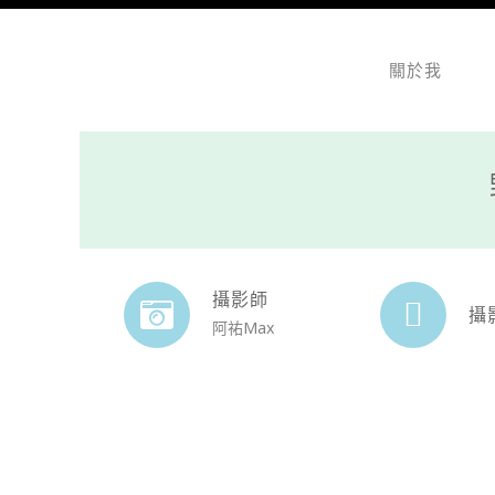
關於我
攝影師
攝
阿祐Max