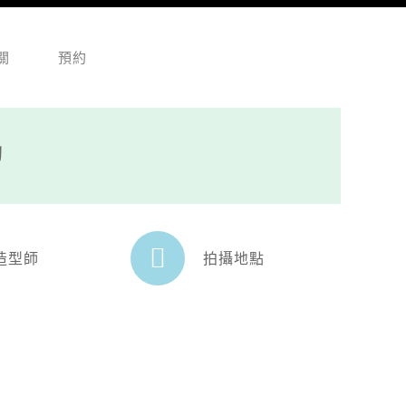
關
預約
動
造型師
拍攝地點