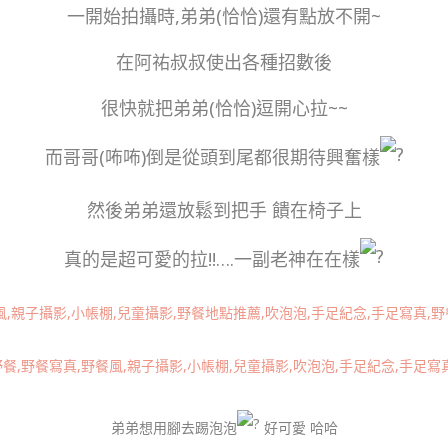
一開始拍攝時,弟弟(恰恰)還有點放不開~
在阿祐叔叔使出各種招數後
很快就把弟弟(恰恰)逗開心拉~~
而哥哥(咘咘)倒是從頭到尾都很期待興奮樣
然後弟弟還放鬆到把手 饋在椅子上
真的是超可愛的拉!!….一副老神在在樣
弟弟想用腳去踢泡泡
好可愛 哈哈