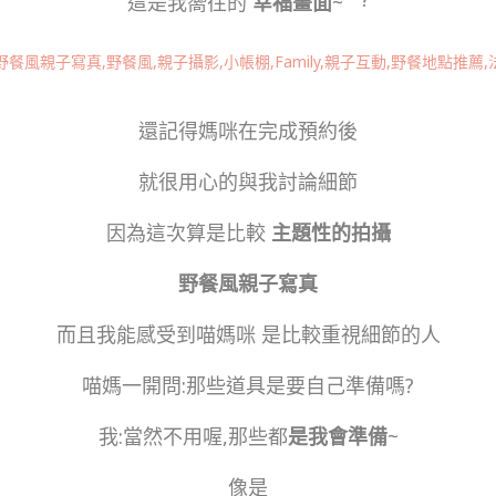
這是我嚮往的
幸福畫面
~
還記得媽咪在完成預約後
就很用心的與我討論細節
因為這次算是比較
主題性的拍攝
野餐風親子寫真
而且我能感受到喵媽咪 是比較重視細節的人
喵媽一開問:那些道具是要自己準備嗎?
我:當然不用喔,那些都
是我會準備
~
像是