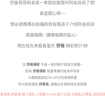
然後哥哥和弟弟一來就知道我叫阿祐叔叔了呢!
真是開心啊~~
想必是媽媽在拍攝前就有跟孩子介紹阿祐叔叔
感謝喵媽~ 讚嘆喵媽的貼心~
現在就先來看看當天
野餐
精彩照片吧!
註:
野餐攝影
不是一般的親子寫真方案喔~
因為
野餐攝影
我要準備的道具非常多
大概需要提前30~60分到現場佈置
所以若是想拍
野餐風
,請務必在預約時先告知喔