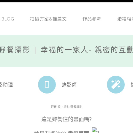
BLOG
拍攝方案&推薦文
作品參考
婚禮相
野餐攝影 | 幸福的一家人- 親密的互
影助理
錄影師
野餐 親子攝影 野餐攝影
這是妳嚮往的畫面嗎?