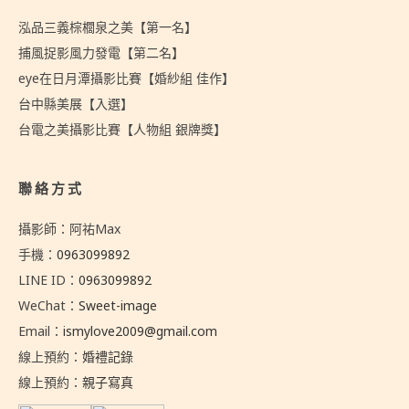
泓品三義棕櫚泉之美【第一名】
捕風捉影風力發電【第二名】
eye在日月潭攝影比賽【婚紗組 佳作】
台中縣美展【入選】
台電之美攝影比賽【人物組 銀牌獎】
聯絡方式
攝影師：阿祐Max
手機：
0963099892
LINE ID：
0963099892
WeChat：
Sweet-image
Email：
ismylove2009@gmail.com
線上預約：
婚禮記錄
線上預約：
親子寫真