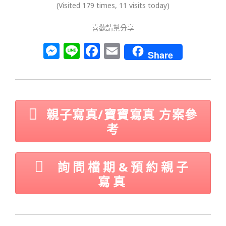
(Visited 179 times, 11 visits today)
喜歡請幫分享
M
Li
F
E
Share
e
n
a
m
ss
e
c
ai
e
e
l
n
b
親子寫真/寶寶寫真 方案參
g
o
考
e
o
r
k
詢問檔期&預約親子
寫真