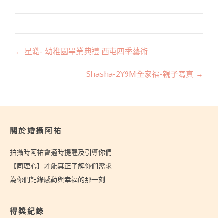
Posts
← 星澔- 幼稚園畢業典禮 西屯四季藝術
navigation
Shasha-2Y9M全家福-親子寫真 →
關於婚攝阿祐
拍攝時阿祐會適時提醒及引導你們
【同理心】才能真正了解你們需求
為你們記錄感動與幸福的那一刻
得獎紀錄