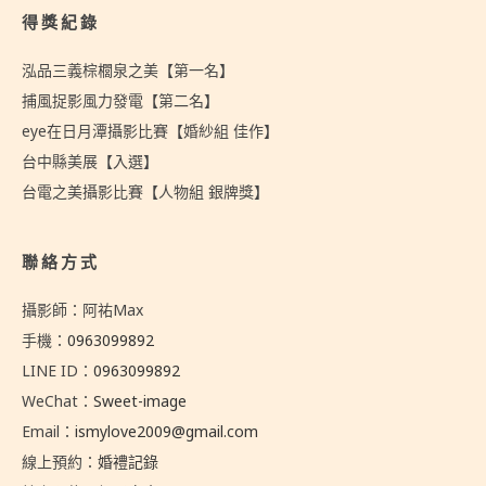
得獎紀錄
泓品三義棕櫚泉之美【第一名】
捕風捉影風力發電【第二名】
eye在日月潭攝影比賽【婚紗組 佳作】
台中縣美展【入選】
台電之美攝影比賽【人物組 銀牌獎】
聯絡方式
攝影師：阿祐Max
手機：
0963099892
LINE ID：
0963099892
WeChat：
Sweet-image
Email：
ismylove2009@gmail.com
線上預約：
婚禮記錄