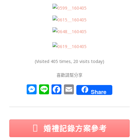
(Visited 405 times, 20 visits today)
喜歡請幫分享
M
Li
F
E
Share
e
n
a
m
ss
e
c
ai
e
e
l
n
b
婚禮記錄方案參考
g
o