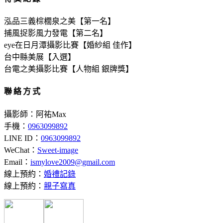
泓品三義棕櫚泉之美【第一名】
捕風捉影風力發電【第二名】
eye在日月潭攝影比賽【婚紗組 佳作】
台中縣美展【入選】
台電之美攝影比賽【人物組 銀牌獎】
聯絡方式
攝影師：阿祐Max
手機：
0963099892
LINE ID：
0963099892
WeChat：
Sweet-image
Email：
ismylove2009@gmail.com
線上預約：
婚禮記錄
線上預約：
親子寫真